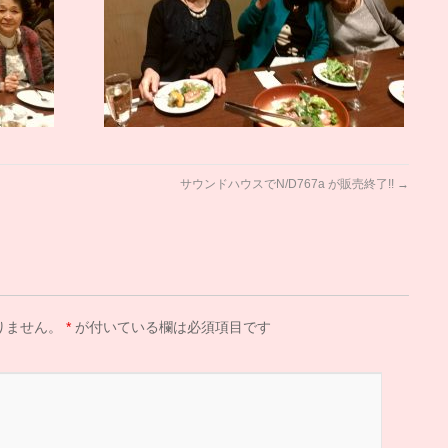
サウンドハウスでN/D767a が販売終了!!
→
りません。
*
が付いている欄は必須項目です